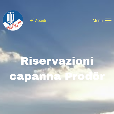
Menu
Accedi
Riservazioni
capanna Prodör