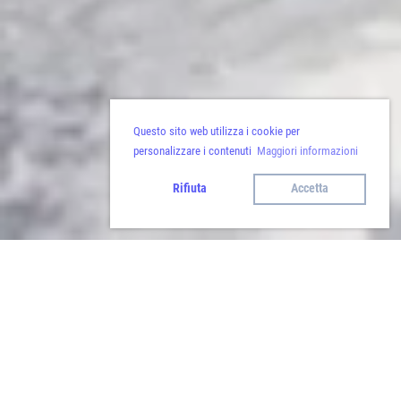
Questo sito web utilizza i cookie per
personalizzare i contenuti
Maggiori informazioni
Rifiuta
Accetta
Indietro
Escursioni in alta quota: