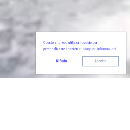
Questo sito web utilizza i cookie per
personalizzare i contenuti
Maggiori informazioni
Rifiuta
Accetta
Indietro
Escursioni in alta quota: